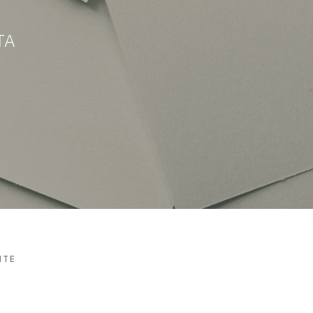
TA
NTE